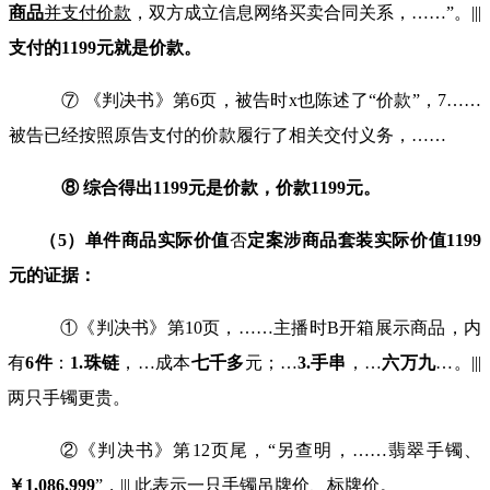
商品
并支付
价
款
，双方成立信息网络买卖合同关系，
……”
。
|||
支付的
1199
元就是价款。
⑦ 《判决书》第
6
页，被告时
x
也陈述了“价款”，
7……
被告已经按照原告支付的价款履行了相关交付义务，
……
⑧ 综合得出
1199
元是价款，价款
1199
元。
（
5
）单件商品
实际价值
否
定案涉商品
套
装
实际价值
1199
元的证据：
①《判决书》第
10
页，
……
主播时
B
开箱展示商品，内
有
6
件
：
1
.
珠链
，
…
成本
七千多
元；
…
3.
手串
，
…
六万九
…。|||
两只手镯更贵。
②
《判决书》
第
12
页尾，“另查明，
……
翡翠手镯、
￥
1,086,999
”
，||| 此表示一只手镯吊牌价、标牌价。