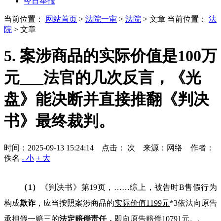
今日举报
当前位置：
网站首页
>
法院一审
>
法院
> 文章
当前位置：
法
院
> 文章
5. 案涉商品的实际价值是100万
元___法官的几次反言，《光
盘》能决断并直接推翻《判决
书》最终裁判。
时间：2025-09-13 15:24:14 点击：
次
来源：网络 作者：
佚名
- 小
+ 大
（
1
）
《判决书》第
19
页，
……
综上，被告时
B
售假行为
构成
欺诈
，应当按照案涉商品的
实
际
价值
1
1
9
9
元
*3依法向原告
承担假一赔三的
法定赔偿责任，
即向原告赔偿
10791
元。.