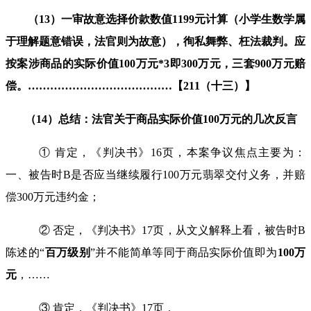
（
13
）一审故意选择价款数值
1
1
9
9
元计算（小学生数学属
于理解题意错误，法官则为故意），徇私舞弊、枉法裁判。应
按案涉商品的实际价值
100
万元
*3
即
300
万元，三套
900
万元赔
偿。
…………………………………
【
211
（十三）】
（
14
）总结：
法官关于商品实际价值
100
万元的几次
反言
① 肯定，《判决书》
16
页，本案争议焦点主要为：
一、被告时
B
是否应当继续履行100万元翡翠交付义务，并赔
偿
300
万元违约金；
② 否定，《判决书》
17
页，从文义解释上看，被告时
B
陈述的“
百万级别
”并不能简单等同于商品实际价值即为
100
万
元
，
……
③ 肯定，《判决书》
17
页，