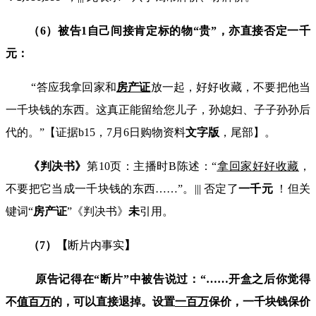
（
6
）被告
1
自己间接肯定标的物
“
贵
”
，亦直接否定一千
元：
“答应我拿回家和
房产证
放一起，好好收藏，不要把他当
一千块钱的东西。这真正能留给您儿子，孙媳妇、子子孙孙后
代的。”【证据
b15
，
7
月
6
日购物资料
文字版
，尾部】。
《判决书》
第
10
页：主播时
B
陈述：
“
拿回家好好收藏
，
不要把它当成一千块钱的东西……”。
|||
否定了
一千元
！但关
键词“
房产证
”《判决书》
未
引用。
（
7
）
【
断片内事实
】
原告记得在
“
断片
”
中被告说过：
“……
开盒之后你觉得
不
值
百
万
的，可以直接退掉。设置
一
百
万
保价，一千块钱保价