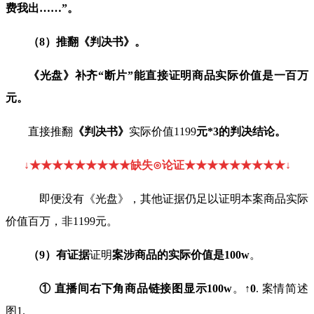
费我出
……”
。
（
8
）
推
翻《判决书》。
《光盘》补齐“断片”能直接证明商品实际价值是
一
百
万
元。
直接推翻
《判决书》
实际价值1199
元
*3
的判决结论。
↓
★★
★
★
★
★
★
★★缺失
⊙
论证★★
★
★
★
★
★
★★
↓
即便没有《光盘》，其他证据仍足以证明本案商品实际
价值百万，非
1199
元。
（
9
）
有
证
据
证明
案涉商品的实际价值是
100w
。
① 直播间右下角商品链接图显示
100w
。↑
0
.
案情简述
图
1.