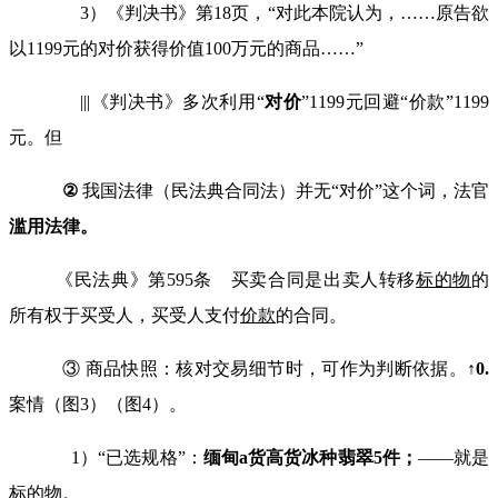
3）《判决书》第
18
页，
“
对此本院认为，
……
原告欲
以1199元的对价获得价值
100
万元的商品
……”
|||《判决书》多次利用“
对价
”
1199
元回避“价款”1199
元。但
②
我国法律（民法典合同法）并无
“
对价”这个词，法官
滥用法律。
《民法典》第
595
条 买卖合同是出卖人转移
标的物
的
所有权于买受人，买受人支付
价款
的合同。
③ 商品快照：核对交易细节时，可作为判断依据。
↑
0.
案情（图
3
）（图
4
）。
1）“已选规格”：
缅甸
a
货高货冰种翡翠
5
件；
——就是
标的物
。