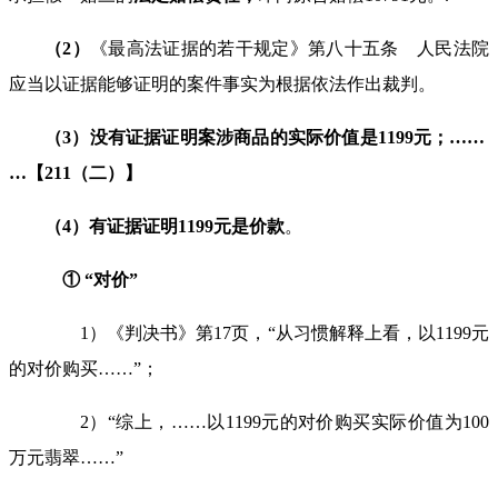
（
2
）
《最高法证据的若干规定》第八十五条 人民法院
应当以证据能够证明的案件事实为根据依法作出裁判。
（
3
）
没
有
证
据
证明案涉商品的
实际价值
是
1199
元；
……
…
【
211
（二）】
（
4
）
有
证据证明
1199
元是
价款
。
① “对价”
1）《判决书》第
17
页，
“
从习惯解释上看，以
1199
元
的对价购买
……”
；
2）
“
综上，
……
以
1199
元的对价购买实际价值为
100
万元翡翠
……”