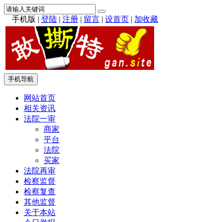
手机版
|
登陆
|
注册
|
留言
|
设首页
|
加收藏
手机导航
网站首页
相关资讯
法院一审
商家
平台
法院
买家
法院再审
检察监督
检察复查
其他监督
关于本站