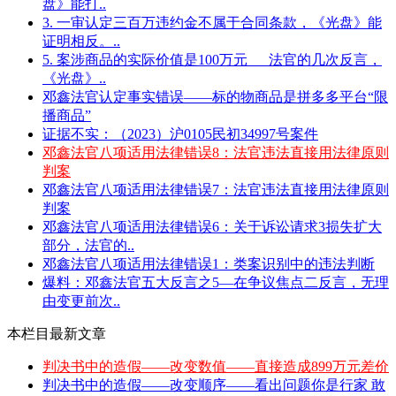
盘》能打..
3. 一审认定三百万违约金不属于合同条款，《光盘》能
证明相反。..
5. 案涉商品的实际价值是100万元___法官的几次反言，
《光盘》..
邓鑫法官认定事实错误——标的物商品是拼多多平台“限
播商品”
证据不实：（2023）沪0105民初34997号案件
邓鑫法官八项适用法律错误8：法官违法直接用法律原则
判案
邓鑫法官八项适用法律错误7：法官违法直接用法律原则
判案
邓鑫法官八项适用法律错误6：关于诉讼请求3损失扩大
部分，法官的..
邓鑫法官八项适用法律错误1：类案识别中的违法判断
爆料：邓鑫法官五大反言之5—在争议焦点二反言，无理
由变更前次..
本栏目最新文章
判决书中的造假——改变数值——直接造成899万元差价
判决书中的造假——改变顺序——看出问题你是行家 敢