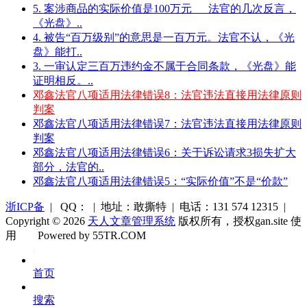
5. 案涉商品的实际价值是100万元___法官的几次反言，
《光盘》..
4. 被告“百万级别”的意思是一百万元。法官不认，《光
盘》能打..
3. 一审认定三百万违约金不属于合同条款，《光盘》能
证明相反。..
邓鑫法官八项适用法律错误8：法官违法直接用法律原则
判案
邓鑫法官八项适用法律错误7：法官违法直接用法律原则
判案
邓鑫法官八项适用法律错误6：关于诉讼请求3损失扩大
部分，法官的..
邓鑫法官八项适用法律错误5：“实际价值”不是“价款”
浙ICP备
| QQ： | 地址：敢撕特 | 电话：131 574 12315 |
Copyright © 2026
天人文章管理系统
版权所有，授权gan.site 使
用
Powered by 55TR.COM
OK
文
首页
库
搜索