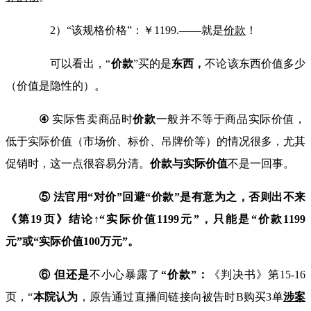
2）“该规格价格”：￥
1199.
——就是
价款
！
可以看出，“
价款
”买的是
东西
，
不论该东西价值多少
（价值是隐性的）。
④
实际售卖商品时
价款
一般并不等于商品实际价值，
低于实际价值（市场价、标价、吊牌价等）的情况很多，尤其
促销时，这一点很容易分清。
价款与实际价值
不是一回事。
⑤ 法官用“对价”回避
“
价款
”
是有意为之，否则出不来
《第
19
页》结论↑
“
实际价值
1199
元
”
，只能是
“
价款
1199
元
”
或
“
实际价值
100
万元
”
。
⑥ 但还是
不小心暴露了
“价款”：
《判决书》第
15-16
页，
“
本院认为
，原告通过直播间链接向被告时
B
购买
3
单
涉案