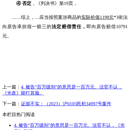
④ 否定
，《判决书》第
19
页，
……综上，
…
应当按照案涉商品的
实际价值
1199
元
*3依法
向原告承担假一赔三的
法定赔偿责任，
即向原告赔偿
10791
元。
上一篇：
4. 被告“百万级别”的意思是一百万元。法官不认，
《光盘》能打其脸。
下一篇：
证据不实：（2023）沪0105民初34997号案件
本栏目热门阅读
4. 被告“百万级别”的意思是一百万元。法官不认，《光