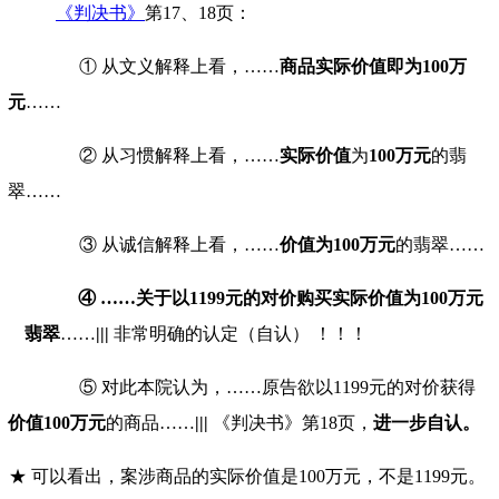
《判决书》
第
17
、
18
页：
① 从文义解释上看，……
商品实际价值即为
100
万
元
……
② 从习惯解释上看，……
实际价值
为
100
万元
的翡
翠……
③ 从诚信解释上看，……
价值为
100
万元
的翡翠……
④
……
关于以
1199
元的对价购买
实
际
价
值为
100
万元
翡
翠
……
|||
非常明确的认定（自认） ！！！
⑤ 对此本院认为，
……
原告欲以
1199
元的对价获得
价值
100
万元
的商品
……
|||
《判决书》第
18
页，
进
一步
自
认
。
★ 可以看出，案涉商品的实际价值是
100
万元，不是
1199
元。