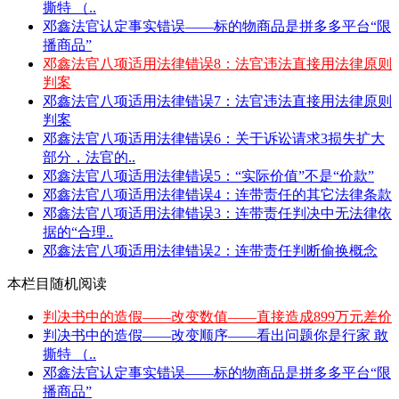
撕特 （..
邓鑫法官认定事实错误——标的物商品是拼多多平台“限
播商品”
邓鑫法官八项适用法律错误8：法官违法直接用法律原则
判案
邓鑫法官八项适用法律错误7：法官违法直接用法律原则
判案
邓鑫法官八项适用法律错误6：关于诉讼请求3损失扩大
部分，法官的..
邓鑫法官八项适用法律错误5：“实际价值”不是“价款”
邓鑫法官八项适用法律错误4：连带责任的其它法律条款
邓鑫法官八项适用法律错误3：连带责任判决中无法律依
据的“合理..
邓鑫法官八项适用法律错误2：连带责任判断偷换概念
本栏目随机阅读
判决书中的造假——改变数值——直接造成899万元差价
判决书中的造假——改变顺序——看出问题你是行家 敢
撕特 （..
邓鑫法官认定事实错误——标的物商品是拼多多平台“限
播商品”