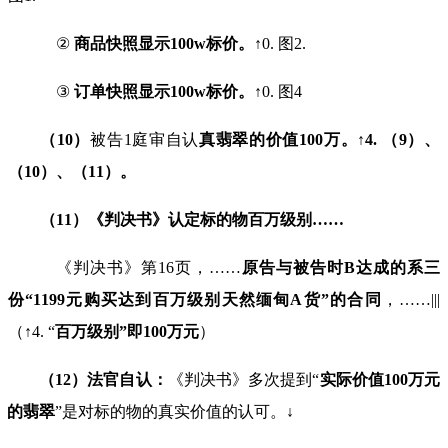
②
商品快照显示
100w
标价。
↑
0.
图
2.
③
订单快照显示
100w
标价。
↑
0.
图
4
（
10
）
被告
1
庭审自认
真
翡翠的价值
100
万
。
↑
4
.
（
9
）、
（
10
）、（
11
）
。
（
11
）《判决书》认定
标的物
百
万
级
别
……
《判决书》第
16
页，
……
原告与被告时
B
达成的系三
份
“1199
元购买达到
百
万
级
别
天然缅甸
A
货
”
的合同
，
……|||
（↑
4. “
百万级别
”
即
100
万元
）
（
12
）法官自认：
《判决书》多次提到“
实际价值
100
万元
的翡翠
”是对标的物的真实价值的认可。↓