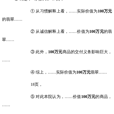
① 从习惯解释上看，
……
实际价值为
100
万元
的翡翠
……
② 从诚信解释上看，
……
价值为
100
万元
的翡
翠
……
③ 此外，
100
万元
商品的交付义务影响巨大，
……
④ 综上，
……
实际价值为
100
万元
翡翠
……
18页，
⑤ 对此本院认为，
……
价值
100
万元
的商品，
……