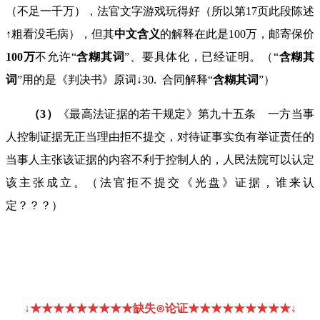
（不足一千万），法官文字游戏玩得好（所以第
17
页此段陈述
↑粗看没毛病），但其
中文含义
的解释在此是
100
万，邮寄保价
100
万
不允许
“
含糊其词
”、要具体化，已经证明。（
“
含糊其
词
”用的是《判决书》原词↓
30.
合同解释
“
含糊其词
”）
（
3
）
《最高法证据的若干规定》第九十五条 一方当事
人控制证据无正当理由拒不提交，对待证事实负有举证责任的
当事人主张该证据的内容不利于控制人的，人民法院可以认定
该主张成立。（法官拒不提交《光盘》证据，谁来认
定？？？）
↓
★★
★
★
★
★
★
★★缺失
⊙
论证★★
★
★
★
★
★
★★
↓