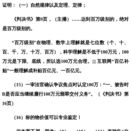
证明：（一）
自然规律以及
定理
、
定律
；
《判决书》第
9
页，（主播）
……
达到百万级别的，绝对
是百万级别的。
“百万级别”在
物理、数学
上理解就是
七位数（个、十、
百、千、万、十万、百万）
，科学理解是不低于
100
万元，
100
万元是下限、底线，所以选
100
万元合理。
|||
互联网
“
百亿补
贴
”
一般理解成补贴百亿元、一百亿元。
（
15
）一审法官确认争议焦点时认定
100
万：
“一、被告时
B
是否应当继续履行100万元翡翠交付义务”。（《判决书》第
16
页）
（
16
）
标的物价值可以专业鉴定！