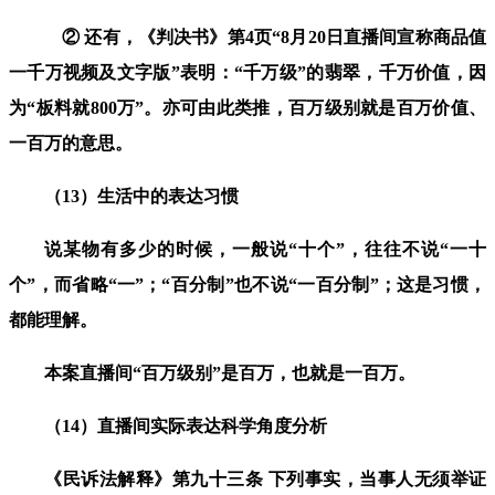
② 还有，《判决书》第
4
页“
8
月
20
日直播间宣称商品值
一千万视频及文字版”表明：“
千万级
”的翡翠，
千万
价值，因
为“板料就
800
万”。
亦可由此类推，百万级别就是百万价值、
一百万的意思。
（
13
）
生活中的表达习惯
说某物有多少的时候，一般说
“
十个
”
，往往不说
“
一十
个
”
，而省略
“
一
”
；
“
百分制
”
也不说
“
一百分制
”
；这是习惯，
都能理解。
本案直播间
“
百万级别
”
是百万，也就是一百万。
（
14
）直播间实际表达
科
学
角
度分析
《
民诉法解释
》
第九十三条 下列事实，当事人无须举证