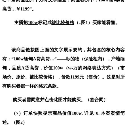
高货
…
￥
1199”
。
主播把
100w
标记成
被比较价格
（↓图
1
）买家能看懂。
该商品链接图上面的文字展示要约，其包含的核心内容
有：
“100w
缅甸
A
货高货
…”——
标的物（保险柜内），产地缅
甸，品质
A
货高货，价值
100w
（
w-
万的网络表达方式）（市
场价、原价、被比较价格），价款
1199
元（售价）。这是对所
有购买者都一样的格式条款。
购买者需同意并点击此图才能购买。（签合同）
（
7
）订单快照显示
商品价值
100w.
详见↑
0
.
本案案情简
述。（图
2
）