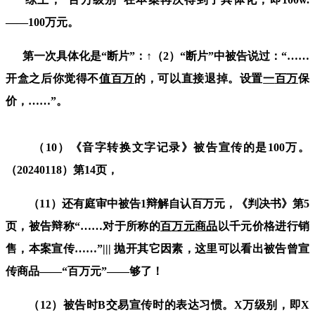
——
100
万元。
第
一
次
具体化是“断片”：
↑（
2
）
“
断片
”
中被告说过：
“……
开盒之后你觉得不
值
百万
的，可以直接退掉。设置
一
百万
保
价，
……”
。
（
10
）《音字转换文字记录》被告宣传的是
100
万。
（
20240118
）第
14
页，
（
11
）还有庭审中被告
1
辩解自认
百万元，
《判决书》第
5
页，被告辩称“
……
对于
所称的
百
万
元
商品
以千元价格进行销
售，
本案宣传
……
”
|||
抛开其它因素，这里可以看出被告曾
宣
传
商品——
“
百
万
元
”
——够了
！
（
12
）
被告时
B
交易宣传时的表
达
习
惯
。
X
万级别，即
X