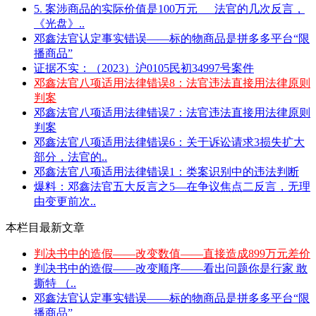
5. 案涉商品的实际价值是100万元___法官的几次反言，
《光盘》..
邓鑫法官认定事实错误——标的物商品是拼多多平台“限
播商品”
证据不实：（2023）沪0105民初34997号案件
邓鑫法官八项适用法律错误8：法官违法直接用法律原则
判案
邓鑫法官八项适用法律错误7：法官违法直接用法律原则
判案
邓鑫法官八项适用法律错误6：关于诉讼请求3损失扩大
部分，法官的..
邓鑫法官八项适用法律错误1：类案识别中的违法判断
爆料：邓鑫法官五大反言之5—在争议焦点二反言，无理
由变更前次..
本栏目最新文章
判决书中的造假——改变数值——直接造成899万元差价
判决书中的造假——改变顺序——看出问题你是行家 敢
撕特 （..
邓鑫法官认定事实错误——标的物商品是拼多多平台“限
播商品”