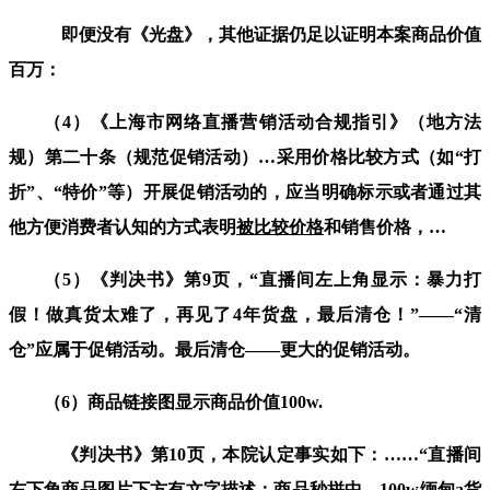
即便没有《光盘》，其他证据仍足以证明本案商品价值
百万：
（
4
）《上海市网络直播营销活动合规指引》（地方法
规）第二十条（规范促销活动）…采用价格比较方式（如“打
折”、“特价”等）开展促销活动的，应当明确
标示或者通过其
他方便消费者认知的方式表明
被
比
较
价
格
和销售价格，…
（
5
）
《判决书》第
9
页，
“
直播间左上角显示：暴力打
假！做真货太难了，再见了4年货盘，最后清仓！”——
“
清
仓
”
应属于促销活动。
最后
清仓——更大的促销活动。
（
6
）
商品链接图显示商品价值
100w.
《判决书》第
10
页，本院认定事实如下：
……“
直播间
右下角商品图片下方有文字描述：商品秒拼中，
100w
缅甸
a
货