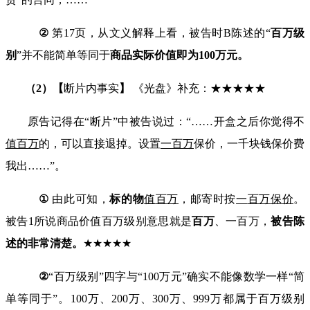
②
第
17
页，从文义解释上看，被告时
B
陈述的“
百
万
级
别
”并不能简单等同于
商品实际价值即为
100
万元。
（
2
）
【
断片内事实
】
《光盘》补充：★★★★★
原告记得在“断片”中被告说过：
“……
开盒之后你觉得不
值
百
万
的，可以直接退掉。设置
一
百
万
保价，一千块钱保价费
我出
……”
。
①
由此可知，
标的物
值
百
万
，邮寄时按
一
百
万
保
价
。
被告
1
所说商品价值百万级别意思就是
百万
、一百万，
被告陈
述的非常清楚。
★★★★★
②
“百万级别
”
四字与
“100
万元
”
确实不能像数学一样“简
单等同于”。
100
万、
200
万、
300
万、
999
万都属于百万级别