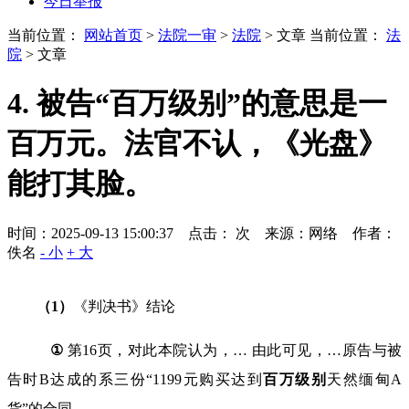
今日举报
当前位置：
网站首页
>
法院一审
>
法院
> 文章
当前位置：
法
院
> 文章
4. 被告“百万级别”的意思是一
百万元。法官不认，《光盘》
能打其脸。
时间：2025-09-13 15:00:37 点击：
次
来源：网络 作者：
佚名
- 小
+ 大
（
1
）
《判决书》结论
①
第
16
页，对此本院认为，
…
由此可见，
…
原告与被
告时
B
达成的系三份
“1199
元购买达到
百
万
级
别
天然缅甸
A
货
”
的合同，
……