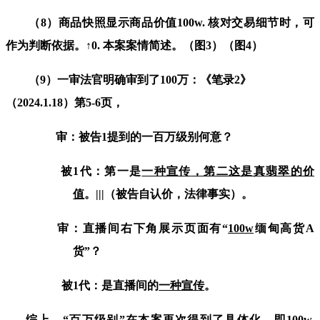
（
8
）商品快照显示
商品价值
100w.
核对交易细节时，可
作为判断依据。
↑
0
.
本案案情简述。（图
3
）（图
4
）
（
9
）一审法官明确审到了
100
万：《笔录
2
》
（
2024.1.18
）
第
5-6
页，
审：被告
1
提到的一百万级别何意？
被
1
代：第一是
一种宣传
，第二
这是真翡翠的价
值
。
|||
（被告自认价，法律事实）。
审：直播间右下角展示页面有“
100w
缅甸高货
A
货
”
？
被
1
代：是直播间的
一种宣传
。
综上，“百万级别”在本案
再
次得到了具体化，即
100w.