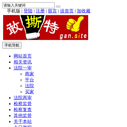
手机版
|
登陆
|
注册
|
留言
|
设首页
|
加收藏
手机导航
网站首页
相关资讯
法院一审
商家
平台
法院
买家
法院再审
检察监督
检察复查
其他监督
关于本站