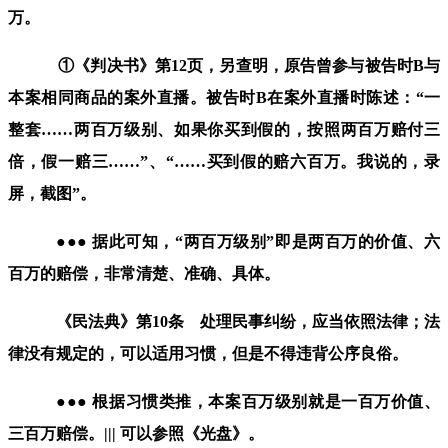
万。
①《判决书》第
12
页，另查明，
原告曾参与被告时
B
与
本案
相
同
商品的案外直播。
被告时
B
在案外直播时陈述：“一
整套
……
两百万
级
别
、如果你买到假的，
按照两
百
万
赔付
三
倍，假一赔三
……”
、
“……
买到假的赔
六百万
。我说的，录
屏，截图
”
。
●●● 据此可知，“两百万级别”即是两百万的价值、六
百万的赔偿，非常
清楚、准确、具体。
《民法典》
第
10
条 处理民事纠纷，应当依照法律；法
律没有规定的，可以
适用
习惯，但是不得违背公序良俗。
●
●
● 根据习惯类推，本案
百万级别就是一百万价值
、
三百万赔偿。
|||
可以参照《光盘》。