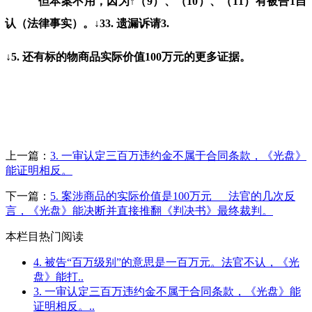
但本案不用，因为↑（
9
）、（
10
）、（
11
）有被告
1
自
认（法律事实）。
↓
33.
遗漏诉请
3.
↓5. 还有标的物商品实际价值
100
万元的更多证据。
上一篇：
3. 一审认定三百万违约金不属于合同条款，《光盘》
能证明相反。
下一篇：
5. 案涉商品的实际价值是100万元___法官的几次反
言，《光盘》能决断并直接推翻《判决书》最终裁判。
本栏目热门阅读
4. 被告“百万级别”的意思是一百万元。法官不认，《光
盘》能打..
3. 一审认定三百万违约金不属于合同条款，《光盘》能
证明相反。..