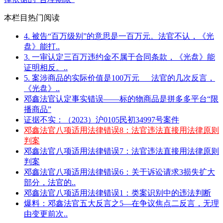
本栏目热门阅读
4. 被告“百万级别”的意思是一百万元。法官不认，《光
盘》能打..
3. 一审认定三百万违约金不属于合同条款，《光盘》能
证明相反。..
5. 案涉商品的实际价值是100万元___法官的几次反言，
《光盘》..
邓鑫法官认定事实错误——标的物商品是拼多多平台“限
播商品”
证据不实：（2023）沪0105民初34997号案件
邓鑫法官八项适用法律错误8：法官违法直接用法律原则
判案
邓鑫法官八项适用法律错误7：法官违法直接用法律原则
判案
邓鑫法官八项适用法律错误6：关于诉讼请求3损失扩大
部分，法官的..
邓鑫法官八项适用法律错误1：类案识别中的违法判断
爆料：邓鑫法官五大反言之5—在争议焦点二反言，无理
由变更前次..