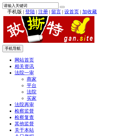
手机版
|
登陆
|
注册
|
留言
|
设首页
|
加收藏
手机导航
网站首页
相关资讯
法院一审
商家
平台
法院
买家
法院再审
检察监督
检察复查
其他监督
关于本站