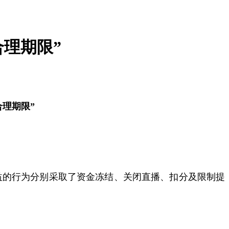
理期限”
理期限”
益的行为分别采取了资金冻结、关闭直播、扣分及限制提