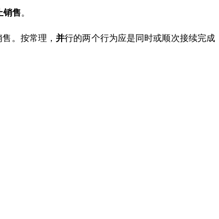
止销售
。
销售。按常理，
并
行的两个行为应是同时或顺次接续完成
。