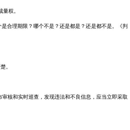
裁量权。
个是合理期限？哪个不是？还是都是？还是都不是。《判
清楚。
布
审核
和实时
巡查
，发现违法和不良信息，应当
立即
采取