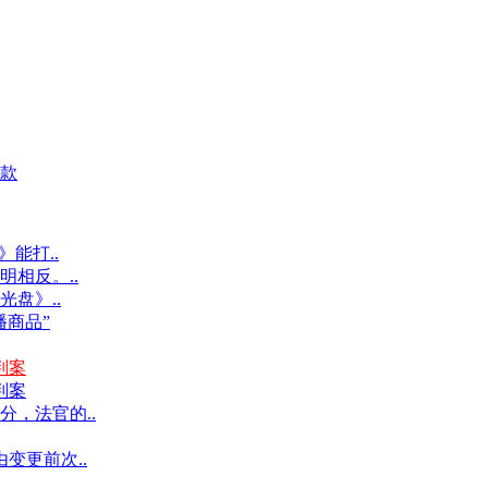
条款
能打..
明相反。..
光盘》..
商品”
判案
判案
，法官的..
变更前次..