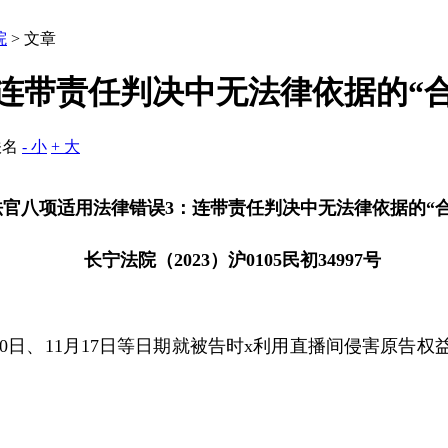
院
> 文章
连带责任判决中无法律依据的“合
佚名
- 小
+ 大
法官八项适用法律错误
3
：连带责任判决中无法律依据的“合
长宁法院（
2023
）沪
0105
民初
34997
号
0
日、
11
月
17
日等日期就被告时
x
利用直播间侵害原告权