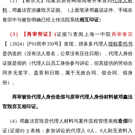
（
2
）【卷宗无】结案后原告网络阅卷并
未
查到
代理人材
料
，邓鑫法官涉嫌
毁灭证据
。（上面笔录邓鑫说证件、手续在
卷宗中与被告明确已经上传法院系统
相互印证
）
（
3
）【再审旁证】
{
证据
7}
查阅上海一中院
再审卷宗
【（
2024
）沪
01
民申
350
号】
发现，拼多多代理人
授权委托书
是伪造的（没有法人签名，公章没有压住日期），代理人身份
证据是假的（代理人以员工身份参与诉讼，但其提供的劳动合
同并无签字、盖章和日期，属于无效合同、假合同、假身
份）。
再审被告代理人身份造假与原审代理人身份材料被邓鑫法
官毁弃互相印证。
（
4
）邓鑫法官毁弃代理人材料与案件流程管理表格
造假
印
证
{
证据
8} |||
表格：参加诉讼的代理人
0
人。
0
人则无资料入