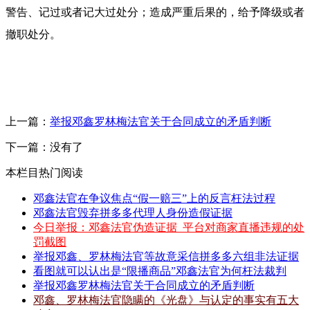
警告、记过或者记大过处分；造成严重后果的，给予降级或者
撤职处分。
上一篇：
举报邓鑫罗林梅法官关于合同成立的矛盾判断
下一篇：没有了
本栏目热门阅读
邓鑫法官在争议焦点“假一赔三”上的反言枉法过程
邓鑫法官毁弃拼多多代理人身份造假证据
今日举报：邓鑫法官伪造证据_平台对商家直播违规的处
罚截图
举报邓鑫、罗林梅法官等故意采信拼多多六组非法证据
看图就可以认出是“限播商品”邓鑫法官为何枉法裁判
举报邓鑫罗林梅法官关于合同成立的矛盾判断
邓鑫、罗林梅法官隐瞒的《光盘》与认定的事实有五大