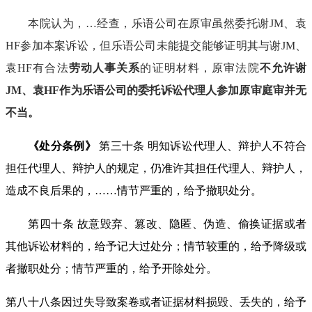
本院认为，
…
经查，乐语公司在原审虽然委托谢
JM
、袁
HF
参加本案诉讼，但乐语公司
未
能提交能够证明其与谢
JM
、
袁
HF
有合法
劳动人事关系
的证明材料，原审法院
不
允许谢
JM
、袁
HF
作为乐语公司的委托诉讼代理人参加原审庭审
并无
不当
。
《处分条例》
第三十条 明知诉讼代理人、辩护人不符合
担任代理人、辩护人的规定，仍准许其担任代理人、辩护人，
造成不良后果的，
……
情节严重的，给予撤职处分。
第四十条 故意毁弃、篡改、隐匿、伪造、偷换证据或者
其他诉讼材料的，
给予记大过处分；情节较重的
，给予降级或
者撤职处分；情节严重的，给予开除处分。
第八十八条因过失导致案卷或者证据材料损毁、丢失的，给予