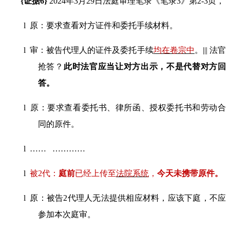
{
证据
6}
2024
年
3
月
29
日法庭审理笔录《笔录
3
》第
2-3
页，
l
原：要求查看对方证件和委托手续材料。
l
审
：被告代理人的证件及委托手续
均在卷宗中
。
|||
法官
抢答？
此时法官应当让对方出示，不是代替对方回
答。
l
原：要求查看委托书、律所函、授权委托书和劳动合
同的
原件
。
l
……
…………
l
被
2
代：
庭前
已经上传至
法院系统
，
今天未携带
原件
。
l
原：被告
2
代理人无法提供相应材料，应该下庭，不应
参加本次庭审。