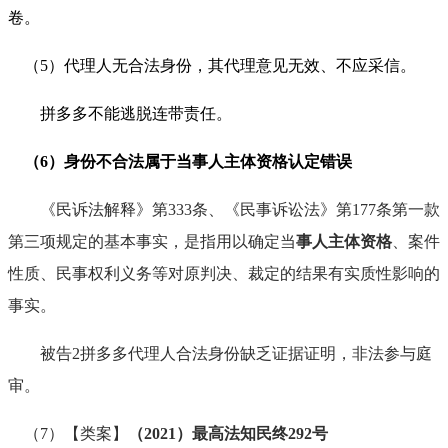
卷。
（
5
）代理人无合法身份，其代理意见无效、不应采信。
拼多多不能逃脱连带责任。
（
6
）身份不合法属于当事人主体资格认定错误
《民诉法解释》第
333
条、《民事诉讼法》第
177
条第一款
第三项规定的基本事实，是指用以确定当
事人主体资格
、案件
性质、民事权利义务等对原判决、裁定的结果有实质性影响的
事实。
被告
2
拼多多代理人合法身份缺乏证据证明，非法参与庭
审。
（
7
）【类案】
（
2021
）最高法知民终
292
号