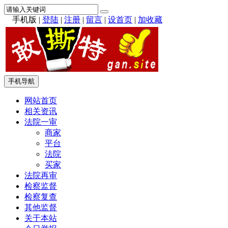
手机版
|
登陆
|
注册
|
留言
|
设首页
|
加收藏
手机导航
网站首页
相关资讯
法院一审
商家
平台
法院
买家
法院再审
检察监督
检察复查
其他监督
关于本站