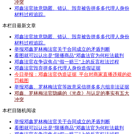
冲突
邓鑫法官故意隐匿、错认、毁弃被告拼多多代理人身份
材料过程追踪..
本栏目最新文章
邓鑫法官故意隐匿、错认、毁弃被告拼多多代理人身份
材料过程追踪..
举报邓鑫罗林梅法官关于合同成立的矛盾判断
看图就可以认出是“限播商品”邓鑫法官为何枉法裁判
邓鑫法官在争议焦点“假一赔三”上的反言枉法过程
邓鑫法官毁弃拼多多代理人身份造假证据
今日举报：邓鑫法官伪造证据_平台对商家直播违规的处
罚截图
举报邓鑫、罗林梅法官等故意采信拼多多六组非法证据
邓鑫、罗林梅法官隐瞒的《光盘》与认定的事实有五大
冲突
本栏目随机阅读
举报邓鑫罗林梅法官关于合同成立的矛盾判断
看图就可以认出是“限播商品”邓鑫法官为何枉法裁判