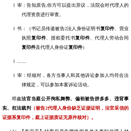
l
审：告知原告
,
你方可以提出异议，法院会对代理人的
代理资质进行审查。
l
书：（书记员传递被告
2
法人身份证明书
复印件
、营业
执照
复印件
、授权委托书
复印件
、代理人劳动合同
复印件
及代理人身份证
复印件
）
l
……
l
审：经核对，各方当事人和其他诉讼参加人
均符合法
律规定
，可以参加本案诉讼活动。
邓鑫
法官当庭公开徇私舞弊、偏袒被告拼多多、违背事
实、枉法裁判
（被告
2
代理人身份缺乏证据证明，法官采信的
证据系复印件，庭上证据质证无原件核对）。