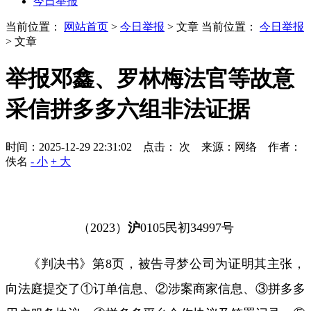
今日举报
当前位置：
网站首页
>
今日举报
> 文章
当前位置：
今日举报
> 文章
举报邓鑫、罗林梅法官等故意
采信拼多多六组非法证据
时间：2025-12-29 22:31:02 点击：
次
来源：网络 作者：
佚名
- 小
+ 大
（
2023
）
沪
0105
民初
34997
号
《判决书》第
8
页，被告寻梦公司为证明其主张，
向法庭提交了①订单信息、②涉案商家信息、③拼多多