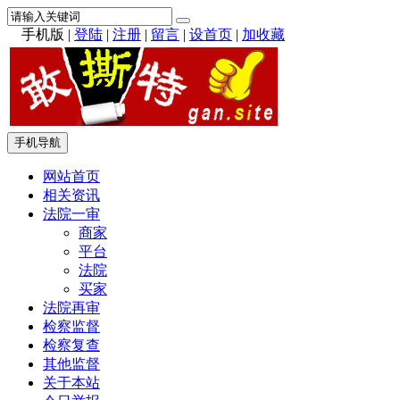
手机版
|
登陆
|
注册
|
留言
|
设首页
|
加收藏
手机导航
网站首页
相关资讯
法院一审
商家
平台
法院
买家
法院再审
检察监督
检察复查
其他监督
关于本站