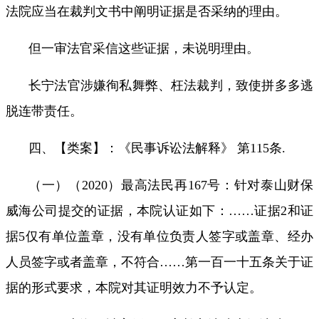
法院应当在裁判文书中阐明证据是否采纳的理由。
但一审法官采信这些证据，未说明理由。
长宁法官涉嫌徇私舞弊、枉法裁判，致使拼多多逃
脱连带责任。
四、【类案】：《民事诉讼法解释》 第
115
条
.
（一）（
2020
）最高法民再
167
号：针对泰山财保
威海公司提交的证据，本院认证如下：
……
证据
2
和证
据
5
仅有单位盖章，没有单位负责人签字或盖章、经办
人员签字或者盖章，不符合
……
第一百一十五条关于证
据的形式要求，本院对其证明效力不予认定。