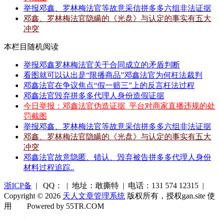
举报邓鑫、罗林梅法官等故意采信拼多多六组非法证据
邓鑫、罗林梅法官隐瞒的《光盘》与认定的事实有五大
冲突
本栏目随机阅读
举报邓鑫罗林梅法官关于合同成立的矛盾判断
看图就可以认出是“限播商品”邓鑫法官为何枉法裁判
邓鑫法官在争议焦点“假一赔三”上的反言枉法过程
邓鑫法官毁弃拼多多代理人身份造假证据
今日举报：邓鑫法官伪造证据_平台对商家直播违规的处
罚截图
举报邓鑫、罗林梅法官等故意采信拼多多六组非法证据
邓鑫、罗林梅法官隐瞒的《光盘》与认定的事实有五大
冲突
邓鑫法官故意隐匿、错认、毁弃被告拼多多代理人身份
材料过程追踪..
浙ICP备
| QQ： | 地址：敢撕特 | 电话：131 574 12315 |
Copyright © 2026
天人文章管理系统
版权所有，授权gan.site 使
用
Powered by 55TR.COM
OK