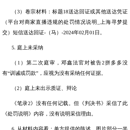
（
3
）卷宗材料：标题
18
送达回证或其他送达凭证
（平台对商家直播违规的处罚情况说明
_
上海寻梦提
交）短信送达回证
-
（马）
-2024
年
02
月
01
日。
5.
庭上未采纳
（
1
）第二次庭审，邓鑫法官对被告
2
拼多多没
有
“
训诫或罚款
”
，应视为没有采纳任何证据。
（
2
）
庭上未出示质证
、辩论
《笔录
2
》没有任何记载。但《判决书》采信了此
《处罚说明》内容，没有说明采信理由。
6.
从材料内容看：
单方提供的陈述，图片部分一半