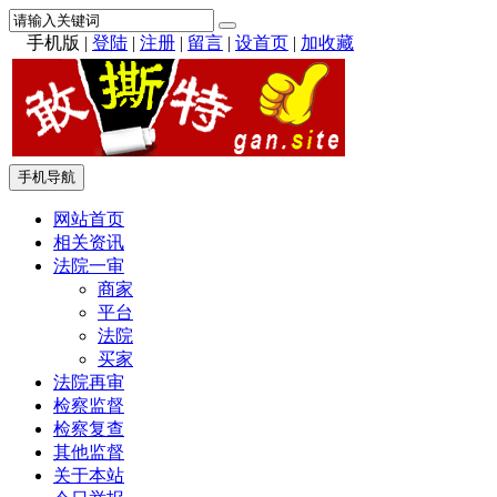
手机版
|
登陆
|
注册
|
留言
|
设首页
|
加收藏
手机导航
网站首页
相关资讯
法院一审
商家
平台
法院
买家
法院再审
检察监督
检察复查
其他监督
关于本站