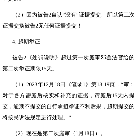
（
2
）因为被告
2
自认“没有”证据提交
。所以
第二次
证据交换被告
2
无任何证据提交！
4.
超期举证
被告
2
《处罚说明》超过第一次庭审邓鑫法官给的
第二次举证期限
15
天。
（
1
）
2023
年
12
月
18
日《笔录
1
》第
18-19
页，
“
审：
对于各方需庭后核实和补充的证据，请庭后
15
天内提
交，逾期不提交的自行承担举证不利后果，超期提交的
将按民诉法规定进行处理。
”
（
2
）现在是第二次庭审（
1
月
18
日）。