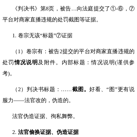
《判决书》第
8
页，被告
…
向法庭提交了①
-
⑥，⑦
平台对商家直播违规的处罚截图等证据。
1.
卷宗无该“标题”⑦证据
（
1
）
卷宗有：被告
2
提交的平台对商家直播违规的
处罚
情况说明
及附件。
内部标题：情况说明
(
谨供参
考
)
。
（
2
）
判决书标题：
……
截图。
好看、“图”更有说
服力——法官改的，伪造的。
法官伪造证据、徇私舞弊。
2.
法官偷换证据、伪造证据