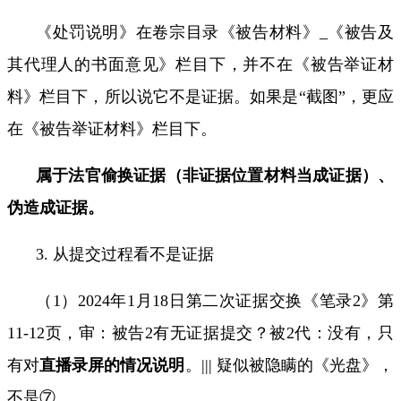
《处罚说明》在卷宗目录《被告材料》
_
《被告及
其代理人的书面意见》栏目下，并不在《被告举证材
料》栏目下，所以说它不是证据。如果是“截图”，更应
在《被告举证材料》栏目下。
属于法官偷换证据（非证据位置材料当成证据）、
伪造成证据。
3.
从提交过程看不是证据
（
1
）
2024
年
1
月
18
日第二次证据交换《笔录
2
》第
11-12
页，审：被告
2
有无证据提交
？被
2
代：
没有
，只
有对
直播录屏
的
情况说明
。
|||
疑似被隐瞒的《光盘》，
不是⑦。