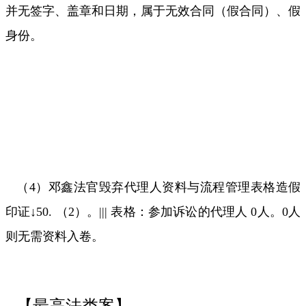
并无签字、盖章和日期，属于无效合同（假合同）、假
身份。
（
4
）邓鑫法官毁弃代理人资料与流程管理表格造假
印证
↓50.
（
2
）。
|||
表格：参加诉讼的代理人
0
人。
0
人
则无需资料入卷。
【最高法类案】