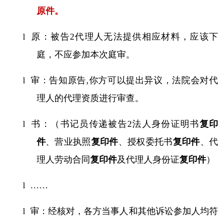
原件
。
l
原：被告
2
代理人无法提供相应材料，应该下
庭，不应参加本次庭审。
l
审：告知原告
,
你方可以提出异议，法院会对代
理人的代理资质进行审查。
l
书：（书记员传递被告
2
法人身份证明书
复印
件
、营业执照
复印件
、授权委托书
复印件
、代
理人劳动合同
复印件
及代理人身份证
复印件
）
l
……
l
审：经核对，各方当事人和其他诉讼参加人
均符