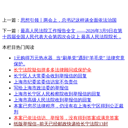
上一篇：
思想引领丨两会上，总书记这样谈全面依法治国
下一篇：
最高人民法院工作报告全文 ——2026年3月9日在第
十四届全国人民代表大会第四次会议上 最高人民法院院长 ..
本栏目热门阅读
1元购得万元热水器 _当“刷单党”遇到“羊毛党” 法律究竟
保护..
长宁法院疑似拼多多法律顾问或保护伞
长宁区人大常委会收到举报信的回复
上海市纪委监委信访室不负责任
写给上海市政法委的举报信
上海市长宁区人民检察院收到举报信的回复
上海市高级人民法院收到举报信的回复
本案已穷尽法律程序，仍没有在上海长宁区得到公正裁
判
本案已依法信访、举报等，没有得到答案或满意答案
纸版举报信--前天已经邮政快递给长宁法院13封