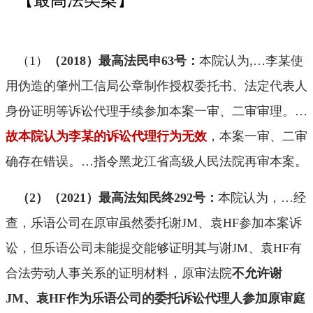
（1
）
（
2018
）最高法民申
63
号：
本院认为
,…
李某使
用伪造的肇州工信局公章制作授权委托书、法定代表人
身份证明等诉讼代理手续参加本案一审、二审审理。
…
故本院认为李某的诉讼代理行为无效
，本案一审、二审
确存在错误。
…
指令黑龙江省高级人民法院再审本案。
（2）（
2021
）最高法知民终
292
号：
本院认为，
…
经
查，乐语公司在原审虽然委托谢
JM
、袁
HF
参加本案诉
讼，但乐语公司未能提交能够证明其与谢
JM
、袁
HF
有
合法劳动人事关系的证明材料，原审法院
不
允许谢
JM
、袁
HF
作为乐语公司的委托诉讼代理人参加原审庭