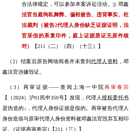
合法律规定
，可以参加本案诉讼活动。
|||
邓鑫
法官当庭徇私舞弊、偏袒被告、违背事实、枉
法裁判（被告
2
代理人身份缺乏证据证明，法
官采信的系复印件，庭上证据质证无原件核
对）
【
211
（二）（四）（十三）】
（
2
）结案后原告网络阅卷并未查到
代理人资料
，邓
鑫法官涉嫌毁证。
（
3
）再审证据——查阅上海一中院
再审卷宗
【（
2024
）沪
01
民申
350
号】
发现，代理人
授权委托书
是伪造的↓，代理人身份证据是假的。再审被告代理人
身份造假与原审代理人身份资料被邓鑫法官毁弃互相印
证。
{
证据再审卷宗
}
【
211
（三）】