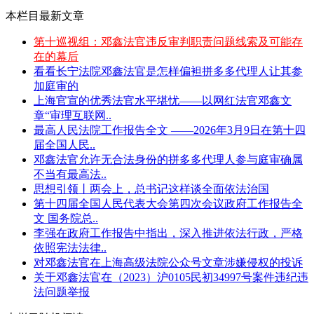
本栏目最新文章
第十巡视组：邓鑫法官违反审判职责问题线索及可能存
在的幕后
看看长宁法院邓鑫法官是怎样偏袒拼多多代理人让其参
加庭审的
上海官宣的优秀法官水平堪忧——以网红法官邓鑫文
章“审理互联网..
最高人民法院工作报告全文 ——2026年3月9日在第十四
届全国人民..
邓鑫法官允许无合法身份的拼多多代理人参与庭审确属
不当有最高法..
思想引领丨两会上，总书记这样谈全面依法治国
第十四届全国人民代表大会第四次会议政府工作报告全
文 国务院总..
李强在政府工作报告中指出，深入推进依法行政，严格
依照宪法法律..
对邓鑫法官在上海高级法院公众号文章涉嫌侵权的投诉
关于邓鑫法官在（2023）沪0105民初34997号案件违纪违
法问题举报