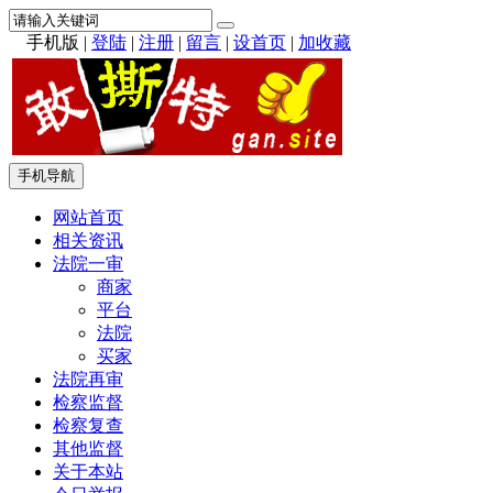
手机版
|
登陆
|
注册
|
留言
|
设首页
|
加收藏
手机导航
网站首页
相关资讯
法院一审
商家
平台
法院
买家
法院再审
检察监督
检察复查
其他监督
关于本站