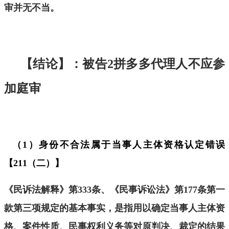
审
并无不当
。
【结论】：被告
2
拼多多代理人不应参
加庭审
（
1
）身份不合法属于当事人主体资格认定错误
【
211
（二）】
《民诉法解释》第
333
条、《民事诉讼法》第
177
条第一
款第三项规定的基本事实，是指用以确定当
事人主体资
格
、案件性质、民事权利义务等对原判决、裁定的结果