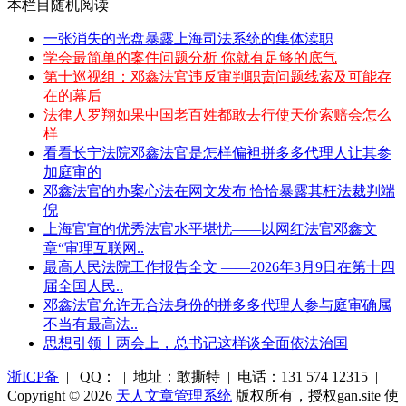
本栏目随机阅读
一张消失的光盘暴露上海司法系统的集体渎职
学会最简单的案件问题分析 你就有足够的底气
第十巡视组：邓鑫法官违反审判职责问题线索及可能存
在的幕后
法律人罗翔如果中国老百姓都敢去行使天价索赔会怎么
样
看看长宁法院邓鑫法官是怎样偏袒拼多多代理人让其参
加庭审的
邓鑫法官的办案心法在网文发布 恰恰暴露其枉法裁判端
倪
上海官宣的优秀法官水平堪忧——以网红法官邓鑫文
章“审理互联网..
最高人民法院工作报告全文 ——2026年3月9日在第十四
届全国人民..
邓鑫法官允许无合法身份的拼多多代理人参与庭审确属
不当有最高法..
思想引领丨两会上，总书记这样谈全面依法治国
浙ICP备
| QQ： | 地址：敢撕特 | 电话：131 574 12315 |
Copyright © 2026
天人文章管理系统
版权所有，授权gan.site 使