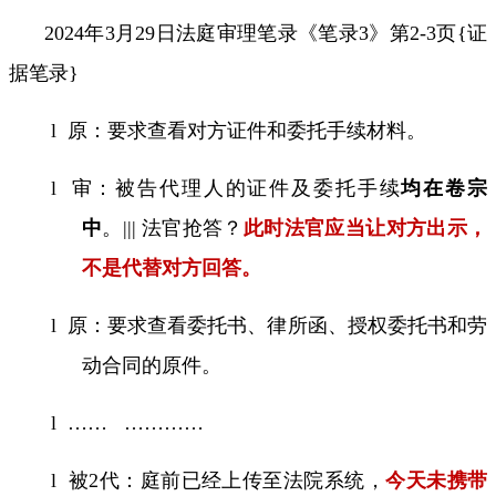
2024
年
3
月
29
日法庭审理笔录《笔录
3
》第
2-3
页
{
证
据笔录
}
l
原：要求查看对方证件和委托手续材料。
l
审
：被告代理人的证件及委托手续
均在卷宗
中
。
|||
法官抢答？
此时法官应当让对方出示，
不是代替对方回答。
l
原：要求查看委托书、律所函、授权委托书和劳
动合同的原件。
l
……
…………
l
被
2
代：庭前已经上传至法院系统，
今天未携带