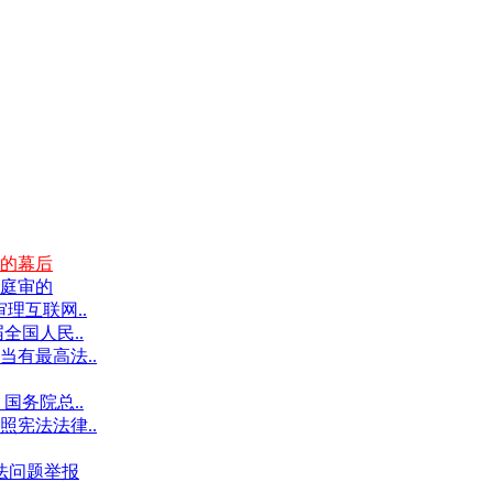
的幕后
庭审的
理互联网..
全国人民..
有最高法..
国务院总..
宪法法律..
违法问题举报