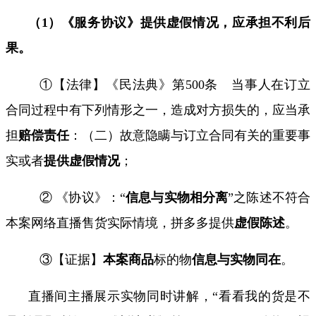
（
1
）《服务协议》提供虚假情况，应承担不利后
果。
①【法律】《民法典》第
500
条 当事人在订立
合同过程中有下列情形之一，造成对方损失的，应当承
担
赔偿责任
：（二）故意隐瞒与订立合同有关的重要事
实或者
提供虚假情况
；
② 《
协议
》：
“
信息与实物相分离
”之陈述不符合
本案网络直播售货实际情境，拼多多
提供
虚假陈述
。
③【证据】
本案商品
标的物
信息与实物同在
。
直播间主播展示实物同时讲解，“看看我的货是不