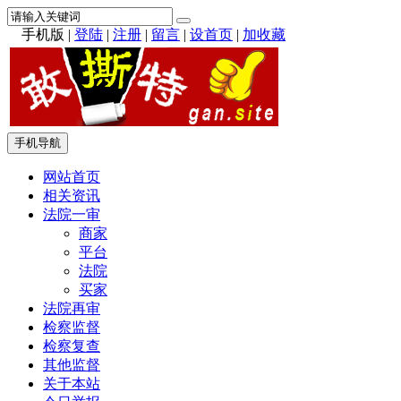
手机版
|
登陆
|
注册
|
留言
|
设首页
|
加收藏
手机导航
网站首页
相关资讯
法院一审
商家
平台
法院
买家
法院再审
检察监督
检察复查
其他监督
关于本站