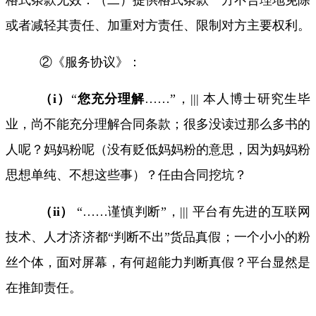
或者减轻其责任、加重对方责任、限制对方主要权利。
②《服务协议》：
（
i
）
“
您充分理解
……”
，
|||
本人博士研究生毕
业，尚不能充分理解合同条款；很多没读过那么多书的
人呢？妈妈粉呢（没有贬低妈妈粉的意思，因为妈妈粉
思想单纯、不想这些事）？任由合同挖坑？
（
ii
）
“……
谨慎判断
”
，
|||
平台有先进的互联网
技术、人才济济都
“
判断不出
”
货品真假；一个小小的粉
丝个体，面对屏幕，有何超能力判断真假？平台显然是
在推卸责任。