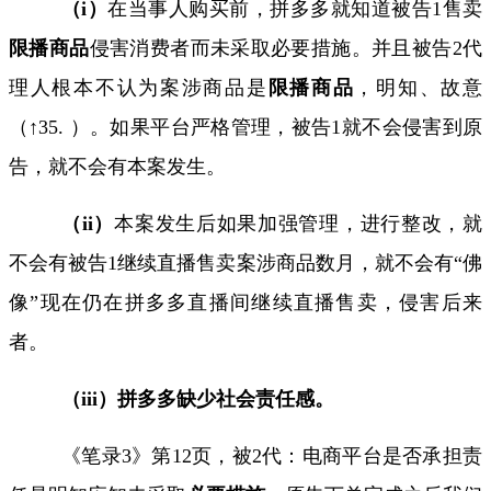
（
i
）
在当事人购买前，拼多多就知道被告
1
售卖
限播商品
侵害消费者而未采取必要措施。并且被告
2
代
理人根本不认为案涉商品是
限播商品
，明知、故意
（↑
35.
）。如果平台严格管理，被告
1
就不会侵害到原
告，就不会有本案发生。
（
ii
）
本案发生后如果加强管理，进行整改，就
不会有被告
1
继续直播售卖案涉商品数月，就不会有“佛
像”现在仍在拼多多直播间继续直播售卖，侵害后来
者。
（
iii
）拼多多缺少社会责任感。
《笔录
3
》第
12
页，被
2
代：电商平台是否承担责