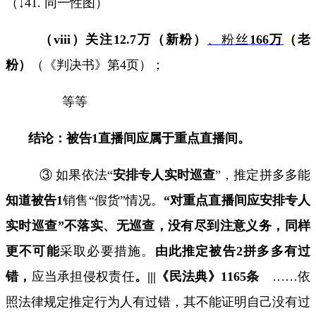
（↓
41.
同一性图）
（
viii
）
关注
12.7
万（新粉）
、
粉丝
166
万
（老
粉）
（《判决书》第
4
页）；
等等
结论：被告
1
直播间应属于重点直播间。
③ 如果依法“
安排专人实时巡查
”，推定拼多多能
知道被告
1
销售
“
假货
”
情况。
“
对重点直播间应安排专人
实时巡查
”
不落实、无巡查，没有尽到注意义务，同样
更不可能
采取必要措施。
由此推定被告
2
拼多多有过
错，
应当承担侵权责任
。
|||
《民法典》
1165
条
……
依
照法律规定推定行为人有过错，其不能证明自己没有过