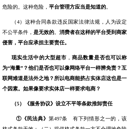
危险的。这种危险，
平台管理方应当是知道的
。
（
4
）这种合同条款违反国家法律法规，人为设定
不公平条件，
是无效的
。
消费者在这样的平台受到商家
侵害，平台应承担主要责任。
现实生活中的大型超市
，
商品数量是否也可以称
为
“
海量
”
？他们是否也可以像网络平台一样辨免责？互
联网难道是法外之地？所以电商能挤占实体店这也是一
个因素。如果像要求实体店一样要求电商？
（
5
）《服务协议》设立不平等条款推卸责任
①《民法典》
第
497
条 有下列情形之一的，该
格式条款无效：（二）提供格式条款一方不合理地免除