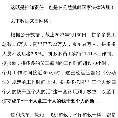
这既是推卸责任，也是在公然挑衅国家法律法规！
以下数据来自网络：
根据公开数据，截止
2023
年
9
月
30
日，拼多多员工
总数
1.3
万人，阿里巴巴
22
万人，京东
54
万人。拼多多
人员不及后者
2.5%
。
拼多多员工实行
11-11-6
工作制。
据报道，拼多多的员工每周的工作时间超过
70
小时，一
个月工作时间接近
300
小时，这已经远远超出《劳动
法》规定的工作时间上限。拼多多把阿里“三个人给四
个人的钱干五个人的活”这一套路玩到了极致，以至于
演变成了“
一个人拿三个人的钱干五个人的活
”
。
这和汽车、轮船、飞机超载，水库超载一样，都是