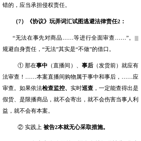
错的，应当承担侵权责任。
（
7
）《协议》玩弄词汇试图逃避法律责任
2
：
“
无法在
事先
对商品
……
等进行全面审查
……”
。
|||
规避自身责任，“无法”其实是“不做”的借口。
① 那在
事中
（直播间）、
事后
（发货前）就应有
法审查！……本案直播间购物属于事中和事后，……应
审查。如果依法
检查监控、
实时
巡查
，一定能查得出是
假货、是限播商品，就不会寄出，就不会伤害当事人利
益，就不会有本案。
② 实践上
被告
2
本就无心采取措施。