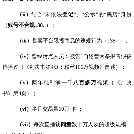
（
ii
）
结合
“
未依法
登记
”
、“公示”的“黑店”身份
（
账号不合规↓
38.
）；
（
iii
）
售卖平台限播商品的违规行为（↑
35.
）；
（
iv
）
曾经污点人员：被告
1
自述曾因举报售假被
停播过（《判决书第
4
页：粉丝
166
万视频》自述）；
（
v
）
两年纯利润
一千八百多万
视频（《判决
书》第
4
页）；
（
vi
）
半月交易量
50
万
+
件；
（
vii
）
每次直播
访问量
数十万人次的超级规模；