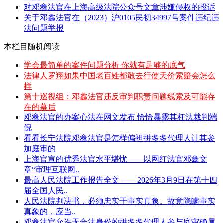
对邓鑫法官在上海高级法院公众号文章涉嫌侵权的投诉
关于邓鑫法官在（2023）沪0105民初34997号案件违纪违
法问题举报
本栏目随机阅读
学会最简单的案件问题分析 你就有足够的底气
法律人罗翔如果中国老百姓都敢去行使天价索赔会怎么
样
第十巡视组：邓鑫法官违反审判职责问题线索及可能存
在的幕后
邓鑫法官的办案心法在网文发布 恰恰暴露其枉法裁判端
倪
看看长宁法院邓鑫法官是怎样偏袒拼多多代理人让其参
加庭审的
上海官宣的优秀法官水平堪忧——以网红法官邓鑫文
章“审理互联网..
最高人民法院工作报告全文 ——2026年3月9日在第十四
届全国人民..
人民法院判决书，必须忠实于事实真象。故意隐瞒事实
真象的，应当..
邓鑫法官允许无合法身份的拼多多代理人参与庭审确属