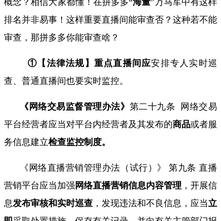
概念？相信大家都懂！在拼多多
“
海量
”
万马军中有这样
排名并非易事！这样重要直播间能审查否？这种若不能
审查，那拼多多你能审查啥？
①【法律法规】重点直播间应
安排
专人
实时巡
查、普通直播间也要实时监控。
《网络交易监督管理办法》
第二十九条
网络交易
平台经营者应当对平台内经营者及其发布的
商品
或者服
务信息建立
检查监控制度。
《网络直播营销管理办法（试行）》 第九条 直播
营销平台应当加强
网络直播营销
信息内容管理
，开展信
息
发布
审核
和实时
巡查
，发现违法和不良信息，应当
立
即
采取处置措施，保存有关记录，并向有关主管部门报