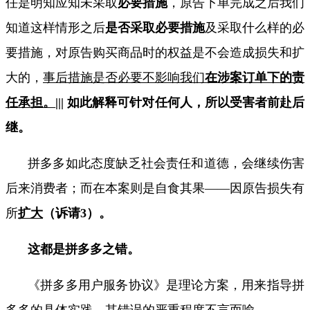
任是明知应知未采取
必要措施
，原告下单完成之后我们
知道这样情形之后
是否采取必要措施
及采取什么样的必
要措施，对原告购买商品时的权益是不会造成损失和扩
大的，
事后措施是否必要不影响我们
在涉案订单下的责
任承担。
|||
如此解释可针对任何人，所以受害者前赴后
继。
拼多多如此态度缺乏社会责任和道德，会继续伤害
后来消费者；而在本案则是自食其果——因原告损失有
所
扩大
（诉请
3
）。
这都是拼多多之错。
《拼多多用户服务协议》是理论方案，用来指导拼
多多的具体实践，其错误的严重程度不言而喻。