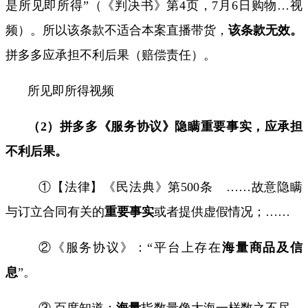
是
所见即所得
”（《判决书》第
4
页，
7
月
6
日购物
…
视
频
）。所以该条款不适合本案直播带货，
该条款无效。
拼多多应承担不利后果（赔偿责任）。
所见即所得视频
（
2
）拼多多《服务协议》隐瞒重要事实，应承担
不利后果。
①【法律】《民法典》第
500
条
……
故意隐瞒
与订立合同有关的
重要事实
或者提供虚假情况；
……
②《服务协议》：
“
平台上存在
海量商品及信
息
”
。
③ 百度知道：
海量
指数量像大海一样
数之不尽
，