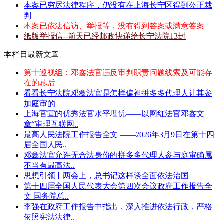
本案已穷尽法律程序，仍没有在上海长宁区得到公正裁
判
本案已依法信访、举报等，没有得到答案或满意答案
纸版举报信--前天已经邮政快递给长宁法院13封
本栏目最新文章
第十巡视组：邓鑫法官违反审判职责问题线索及可能存
在的幕后
看看长宁法院邓鑫法官是怎样偏袒拼多多代理人让其参
加庭审的
上海官宣的优秀法官水平堪忧——以网红法官邓鑫文
章“审理互联网..
最高人民法院工作报告全文 ——2026年3月9日在第十四
届全国人民..
邓鑫法官允许无合法身份的拼多多代理人参与庭审确属
不当有最高法..
思想引领丨两会上，总书记这样谈全面依法治国
第十四届全国人民代表大会第四次会议政府工作报告全
文 国务院总..
李强在政府工作报告中指出，深入推进依法行政，严格
依照宪法法律..