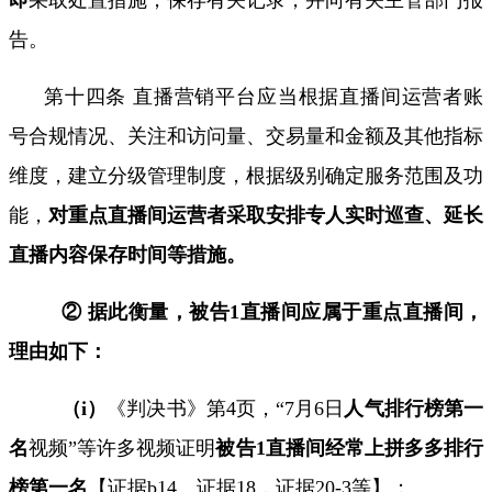
告。
第十四条 直播营销平台应当根据直播间运营者账
号合规情况、关注和访问量、交易量和金额及其他指标
维度，建立分级管理制度，根据级别确定服务范围及功
能，
对重点直播间运营者采取安排专人实时巡查、延长
直播内容保存时间等措施。
② 据此衡量，被告
1
直播间应属于重点直播间，
理由如下：
（
i
）
《判决书》第
4
页，“
7
月
6
日
人气排行榜第一
名
视频”等许多视频证明
被告
1
直播间经常上拼多多排行
榜第一名
【
证据b14
、
证据18
，
证据20-3
等】；