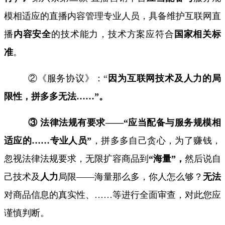
模相适应的
直播内容管理专业人员
，具备维护互联网直
播
内容安全
的技术能力，技术方案应符合
国家相关标
准
。
②《服务协议》：“
因为互联网技术及人力的局
限性，拼多多无法
……”
。
③ 法律法规有要求——“应当配备与服务规模相
适应的
……
专业人员”
，拼多多自己贪心，
为了赚钱，
忽视法律法规要求，无限扩容商品到
“海量”，
然后说自
己技术及
人力
局限——
海量那么多，你人怎么够？
无法
对商品信息的
真实性
、
……
等进行全面审查，对此您应
谨慎判断。