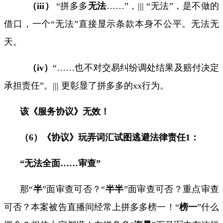
（
iii
）
“
拼多多
无法
……
”，
|||
“无法”，是不做的
借口，一个“无法”直接显示条款本身不公平。无法无
天。
（
iv
）
“……
也不对交易纠纷调处结果及赔付决定
承担责任
”
。
|||
更彰显了拼多多的
xx
行为。
该《服务协议》无效！
（
6
）《协议》玩弄词汇试图逃避法律责任
1
：
“
无法
全面
……
审查
”
那“
半
”面审查可否？“
半半
”面审查可否？重点审查
可否？本案被告直播间经常上拼多多榜一！
“
榜一
”
什么